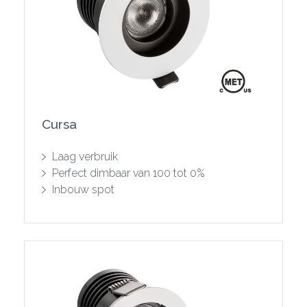
Cursa
Toon product
Laag verbruik
Perfect dimbaar van 100 tot 0%
Inbouw spot