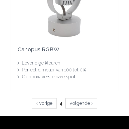
Canopus RGBW
Toon product
Levendige kleuren
Perfect dimbaar van 100 tot 0%
Opbouw verstelbare spot
Pagina's
‹ vorige
4
volgende ›