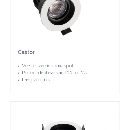
Castor
Toon product
Verstelbare inbouw spot
Perfect dimbaar van 100 tot 0%
Laag verbruik