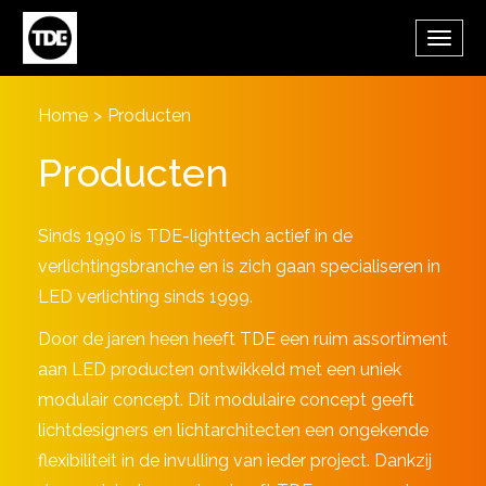
Overslaan en naar de inhoud gaan
Wisse
de
navig
Home
>
Producten
Producten
Sinds 1990 is TDE-lighttech actief in de
verlichtingsbranche en is zich gaan specialiseren in
LED verlichting sinds 1999.
Door de jaren heen heeft TDE een ruim assortiment
aan LED producten ontwikkeld met een uniek
modulair concept. Dit modulaire concept geeft
lichtdesigners en lichtarchitecten een ongekende
flexibiliteit in de invulling van ieder project. Dankzij