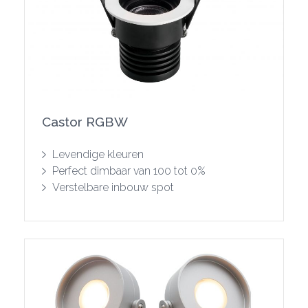
Castor RGBW
Toon product
Levendige kleuren
Perfect dimbaar van 100 tot 0%
Verstelbare inbouw spot