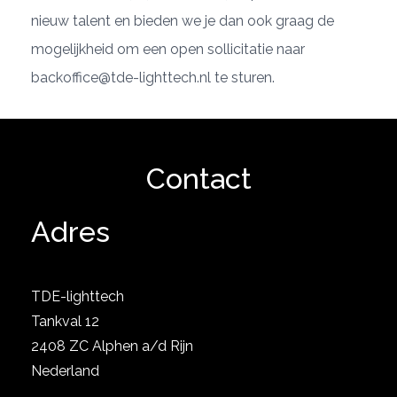
nieuw talent en bieden we je dan ook graag de
mogelijkheid om een open sollicitatie naar
backoffice@tde-lighttech.nl te sturen.
Contact
Adres
TDE-lighttech
Tankval 12
2408 ZC Alphen a/d Rijn
Nederland