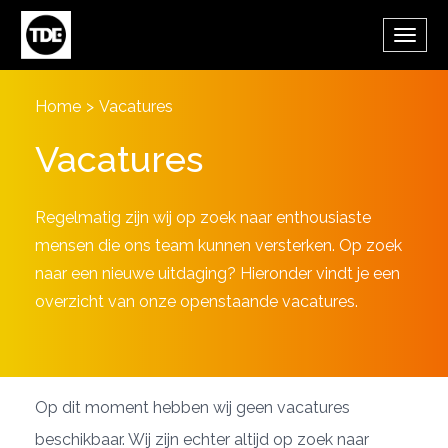
Overslaan en naar de inhoud gaan
Wisse
de
navig
Home
>
Vacatures
Vacatures
Regelmatig zijn wij op zoek naar enthousiaste
mensen die ons team kunnen versterken. Op zoek
naar een nieuwe uitdaging? Hieronder vindt je een
overzicht van onze openstaande vacatures.
Op dit moment hebben wij geen vacatures
beschikbaar. Wij zijn echter altijd op zoek naar