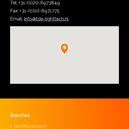
Tel: +31-(0)20-6973849
Fax: +31-(0)20-6971775
Email:
info@tde-lighttech.nl
Branches
Architectonisch