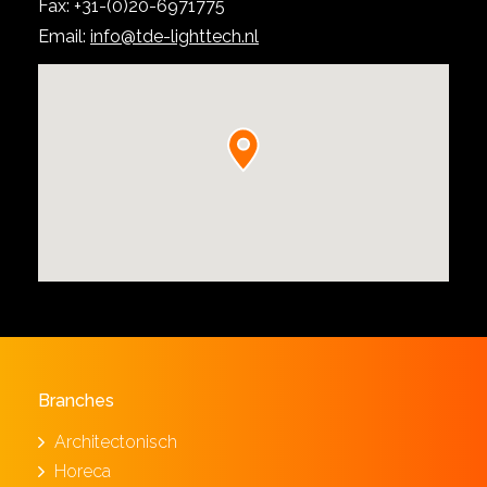
Fax: +31-(0)20-6971775
Email:
info@tde-lighttech.nl
Branches
Architectonisch
Horeca