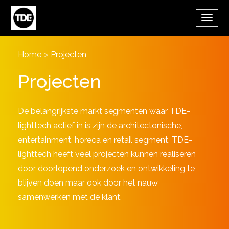
Overslaan en naar de inhoud gaan
Wisse
de
navig
Home
>
Projecten
Projecten
De belangrijkste markt segmenten waar TDE-
lighttech actief in is zijn de architectonische,
entertainment, horeca en retail segment. TDE-
lighttech heeft veel projecten kunnen realiseren
door doorlopend onderzoek en ontwikkeling te
blijven doen maar ook door het nauw
samenwerken met de klant.